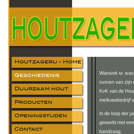
Houtzagerij - Home
Wansink sr. was
Geschiedenis
runnen van zijn 
Duurzaam hout
KvK van de Hout
melkveebedrijf 
Producten
In de loop der j
Openingstijden
gewerkt met een
Contact
bandzaag.